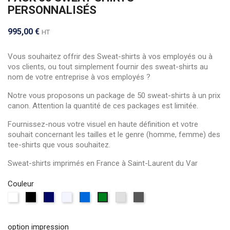
PERSONNALISÉS
995,00 €
HT
Vous souhaitez offrir des Sweat-shirts à vos employés ou à
vos clients, ou tout simplement fournir des sweat-shirts au
nom de votre entreprise à vos employés ?
Notre vous proposons un package de 50 sweat-shirts à un prix
canon. Attention la quantité de ces packages est limitée.
Fournissez-nous votre visuel en haute définition et votre
souhait concernant les tailles et le genre (homme, femme) des
tee-shirts que vous souhaitez.
Sweat-shirts imprimés en France à Saint-Laurent du Var
Couleur
Blanc
Noir
Bleu
Blanc
Bleu
Gris
Anthracite
Vert
marine
chiné
roi
chiné
chiné
bouteille
option impression