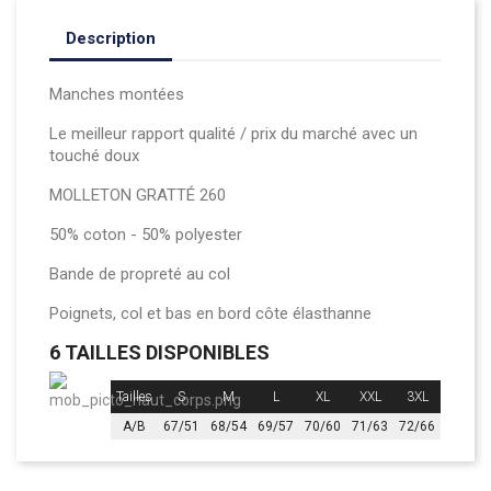
Description
Manches montées
Le meilleur rapport qualité / prix du marché avec un
touché doux
MOLLETON GRATTÉ 260
50% coton - 50% polyester
Bande de propreté au col
Poignets, col et bas en bord côte élasthanne
6 TAILLES DISPONIBLES
Tailles
S
M
L
XL
XXL
3XL
A/B
67/51
68/54
69/57
70/60
71/63
72/66