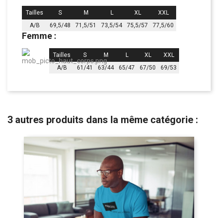
Tailles
S
M
L
XL
XXL
A/B
69,5/48
71,5/51
73,5/54
75,5/57
77,5/60
Femme :
Tailles
S
M
L
XL
XXL
A/B
61/41
63/44
65/47
67/50
69/53
3 autres produits dans la même catégorie :