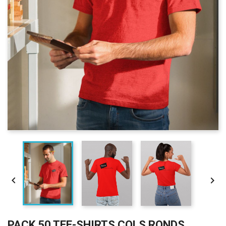


PACK 50 TEE-SHIRTS COLS RONDS