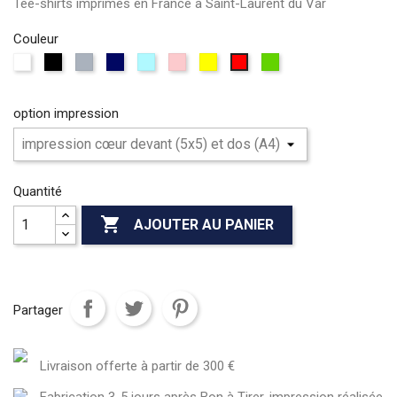
Tee-shirts imprimés en France à Saint-Laurent du Var
Couleur
Blanc
Noir
Gris
Bleu
Bleu
Rose
Jaune
vert
rouge
marine
ciel
option impression
Quantité

AJOUTER AU PANIER
Partager
Livraison offerte à partir de 300 €
Fabrication 3-5 jours après Bon à Tirer, impression réalisée