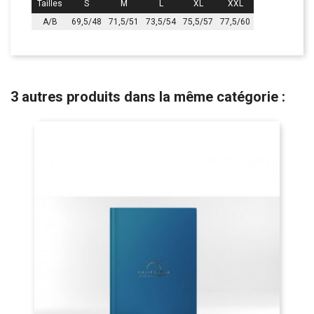
Tailles
S
M
L
XL
XXL
A/B
69,5/48
71,5/51
73,5/54
75,5/57
77,5/60
3 autres produits dans la même catégorie :