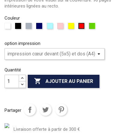
intérieures lignées au recto.
Couleur
Blanc
Noir
Gris
Bleu
Bleu
Rose
Jaune
vert
rouge
marine
ciel
option impression
Quantité

AJOUTER AU PANIER
Partager
Livraison offerte à partir de 300 €