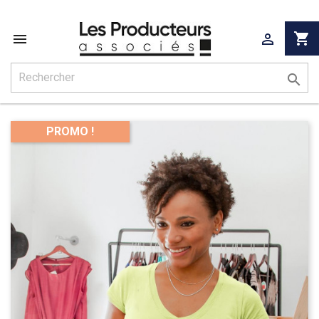
shopping_cart



PROMO !