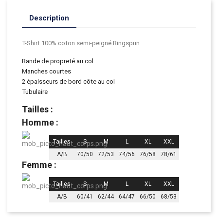
Description
T-Shirt 100% coton
semi-peigné Ringspun
Bande de propreté au col
Manches courtes
2 épaisseurs de bord côte au col
Tubulaire
Tailles :
Homme :
Tailles
S
M
L
XL
XXL
A/B
70/50
72/53
74/56
76/58
78/61
Femme :
Tailles
S
M
L
XL
XXL
A/B
60/41
62/44
64/47
66/50
68/53